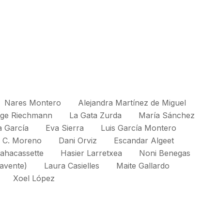
Nares Montero
Alejandra Martínez de Miguel
ge Riechmann
La Gata Zurda
María Sánchez
a García
Eva Sierra
Luis García Montero
 C. Moreno
Dani Orviz
Escandar Algeet
ahacassette
Hasier Larretxea
Noni Benegas
avente)
Laura Casielles
Maite Gallardo
Xoel López