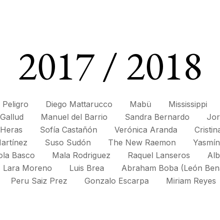
2017 / 2018
 Peligro
Diego Mattarucco
Mabü
Mississippi
Gallud
Manuel del Barrio
Sandra Bernardo
Jor
 Heras
Sofía Castañón
Verónica Aranda
Cristin
artínez
Suso Sudón
The New Raemon
Yasmín
ola Basco
Mala Rodriguez
Raquel Lanseros
Alb
Lara Moreno
Luis Brea
Abraham Boba (León Ben
Peru Saiz Prez
Gonzalo Escarpa
Miriam Reyes